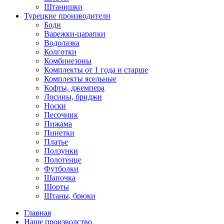
Штанишки
Турецкие производители
Боди
Варежки-царапки
Водолазка
Колготки
Комбинезоны
Комплекты от 1 года и старше
Комплекты ясельные
Кофты, джемпера
Лосины, бриджи
Носки
Песочник
Пижама
Пинетки
Платье
Ползунки
Полотенце
Футболки
Шапочка
Шорты
Штаны, брюки
Главная
Наше производство