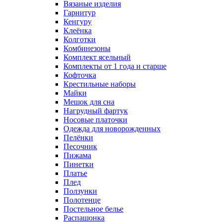
Вязаные изделия
Гарнитур
Кенгуру
Клеёнка
Колготки
Комбинезоны
Комплект ясельный
Комплекты от 1 года и старше
Кофточка
Крестильные наборы
Майки
Мешок для сна
Нагрудный фартук
Носовые платочки
Одежда для новорожденных
Пелёнки
Песочник
Пижама
Пинетки
Платье
Плед
Ползунки
Полотенце
Постельное белье
Распашонка