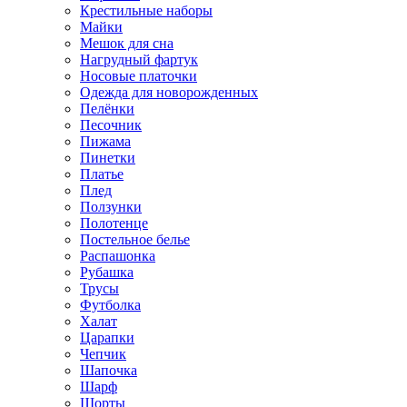
Крестильные наборы
Майки
Мешок для сна
Нагрудный фартук
Носовые платочки
Одежда для новорожденных
Пелёнки
Песочник
Пижама
Пинетки
Платье
Плед
Ползунки
Полотенце
Постельное белье
Распашонка
Рубашка
Трусы
Футболка
Халат
Царапки
Чепчик
Шапочка
Шарф
Шорты