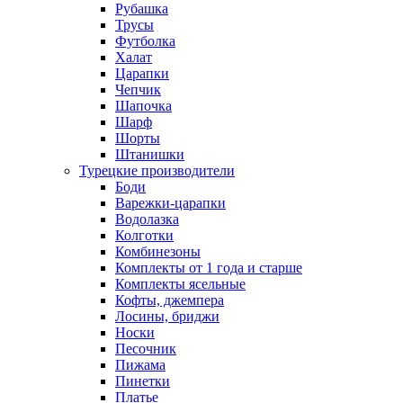
Рубашка
Трусы
Футболка
Халат
Царапки
Чепчик
Шапочка
Шарф
Шорты
Штанишки
Турецкие производители
Боди
Варежки-царапки
Водолазка
Колготки
Комбинезоны
Комплекты от 1 года и старше
Комплекты ясельные
Кофты, джемпера
Лосины, бриджи
Носки
Песочник
Пижама
Пинетки
Платье