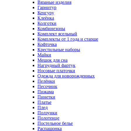
Вязаные изделия
Гарнитур
Кенгуру
Клеёнка
Колготки
Комбинезоны
Комплект ясельный
Комплекты от 1 года и старше
Кофточка
Крестильные наборы
Майки
Мешок для сна
Нагрудный фартук
Носовые платочки
Одежда для новорожденных
Пелёнки
Песочник
Пижама
Пинетки
Платье
Плед
Ползунки
Полотенце
Постельное белье
Распашонка