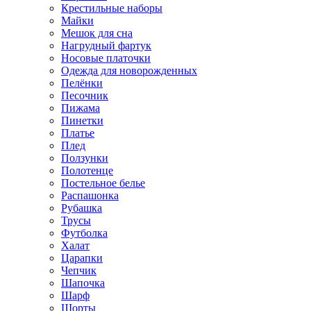
Крестильные наборы
Майки
Мешок для сна
Нагрудный фартук
Носовые платочки
Одежда для новорожденных
Пелёнки
Песочник
Пижама
Пинетки
Платье
Плед
Ползунки
Полотенце
Постельное белье
Распашонка
Рубашка
Трусы
Футболка
Халат
Царапки
Чепчик
Шапочка
Шарф
Шорты