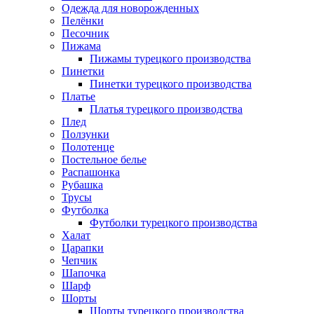
Одежда для новорожденных
Пелёнки
Песочник
Пижама
Пижамы турецкого производства
Пинетки
Пинетки турецкого производства
Платье
Платья турецкого производства
Плед
Ползунки
Полотенце
Постельное белье
Распашонка
Рубашка
Трусы
Футболка
Футболки турецкого производства
Халат
Царапки
Чепчик
Шапочка
Шарф
Шорты
Шорты турецкого производства