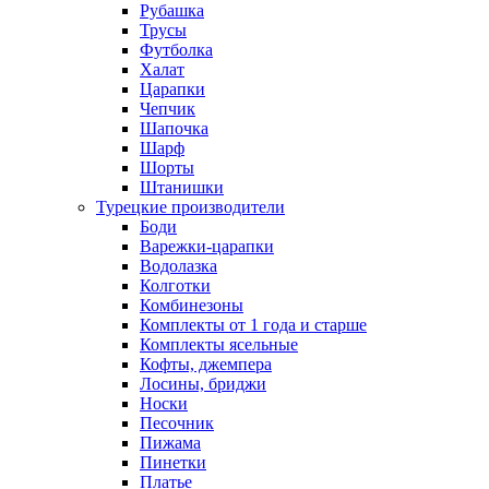
Рубашка
Трусы
Футболка
Халат
Царапки
Чепчик
Шапочка
Шарф
Шорты
Штанишки
Турецкие производители
Боди
Варежки-царапки
Водолазка
Колготки
Комбинезоны
Комплекты от 1 года и старше
Комплекты ясельные
Кофты, джемпера
Лосины, бриджи
Носки
Песочник
Пижама
Пинетки
Платье