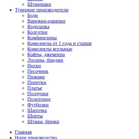
Штанишки
Турецкие производители
Боди
Варежки-царапки
Водолазка
Колготки
Комбинезоны
Комплекты от 1 года и старше
Комплекты ясельные
Кофты, джемпера
Лосины, бриджи
Носки
Песочник
Пижама
Пинетки
Платье
Ползунки
Полотенце
Футболки
Шапочка
Шорты
Штаны, брюки
Главная
Наше производство