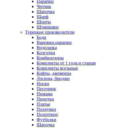
Царапки
Чепчик
Шапочка
Шарф
Шорты
Штанишки
Турецкие производители
Боди
Варежки-царапки
Водолазка
Колготки
Комбинезоны
Комплекты от 1 года и старше
Комплекты ясельные
Кофты, джемпера
Лосины, бриджи
Носки
Песочник
Пижама
Пинетки
Платье
Ползунки
Полотенце
Футболки
Шапочка