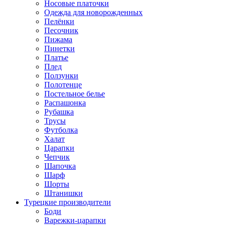
Носовые платочки
Одежда для новорожденных
Пелёнки
Песочник
Пижама
Пинетки
Платье
Плед
Ползунки
Полотенце
Постельное белье
Распашонка
Рубашка
Трусы
Футболка
Халат
Царапки
Чепчик
Шапочка
Шарф
Шорты
Штанишки
Турецкие производители
Боди
Варежки-царапки