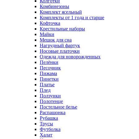
Колготки
Комбинезоны
Комплект ясельный
Комплекты от 1 года и старше
Кофточка
Крестильные наборы
Майки
Мешок для сна
Нагрудный фартук
Носовые платочки
Одежда для новорожденных
Пелёнки
Песочник
Пижама
Пинетки
Платье
Плед
Ползунки
Полотенце
Постельное белье
Распашонка
Рубашка
Трусы
Футболка
Халат