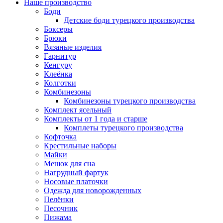
Наше производство
Боди
Детские боди турецкого производства
Боксеры
Брюки
Вязаные изделия
Гарнитур
Кенгуру
Клеёнка
Колготки
Комбинезоны
Комбинезоны турецкого производства
Комплект ясельный
Комплекты от 1 года и старше
Комплеты турецкого производства
Кофточка
Крестильные наборы
Майки
Мешок для сна
Нагрудный фартук
Носовые платочки
Одежда для новорожденных
Пелёнки
Песочник
Пижама