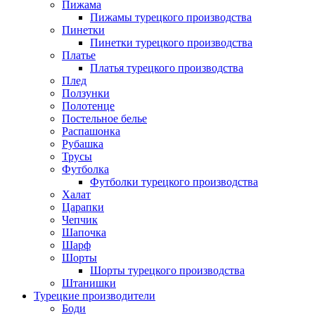
Пижама
Пижамы турецкого производства
Пинетки
Пинетки турецкого производства
Платье
Платья турецкого производства
Плед
Ползунки
Полотенце
Постельное белье
Распашонка
Рубашка
Трусы
Футболка
Футболки турецкого производства
Халат
Царапки
Чепчик
Шапочка
Шарф
Шорты
Шорты турецкого производства
Штанишки
Турецкие производители
Боди