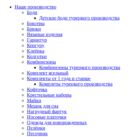
Наше производство
Боди
Детские боди турецкого производства
Боксеры
Брюки
Вязаные изделия
Гарнитур
Кенгуру
Клеёнка
Колготки
Комбинезоны
Комбинезоны турецкого производства
Комплект ясельный
Комплекты от 1 года и старше
Комплеты турецкого производства
Кофточка
Крестильные наборы
Майки
Мешок для сна
Нагрудный фартук
Носовые платочки
Одежда для новорожденных
Пелёнки
Песочник