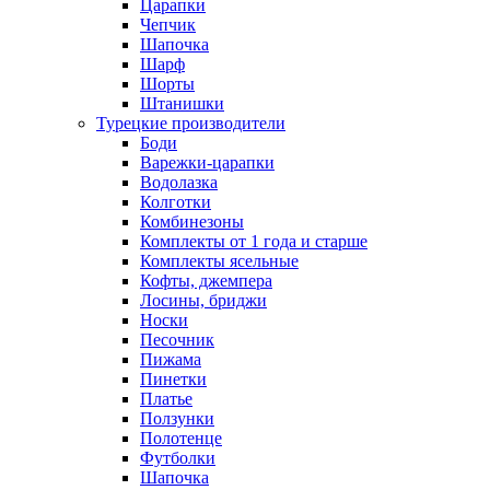
Царапки
Чепчик
Шапочка
Шарф
Шорты
Штанишки
Турецкие производители
Боди
Варежки-царапки
Водолазка
Колготки
Комбинезоны
Комплекты от 1 года и старше
Комплекты ясельные
Кофты, джемпера
Лосины, бриджи
Носки
Песочник
Пижама
Пинетки
Платье
Ползунки
Полотенце
Футболки
Шапочка