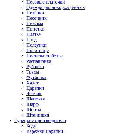
Носовые платочки
Одежда для новорожденных
Пелёнки
Песочник
Пижама
Пинетки
Платье
Плед
Ползунки
Полотенце
Постельное белье
Распашонка
Рубашка
Трусы
Футболка
Халат
Царапки
Чепчик
Шапочка
Шарф
Шорты
Штанишки
Турецкие производители
Боди
Варежки-царапки