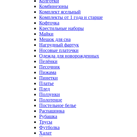
Колготки
Комбинезоны
Комплект ясельный
Комплекты от 1 года и старше
Кофточка
Крестильные наборы
Майки
Мешок для сна
Нагрудный фартук
Носовые платочки
Одежда для новорожденных
Пелёнки
Песочник
Пижама
Пинетки
Платье
Плед
Ползунки
Полотенце
Постельное белье
Распашонка
Рубашка
Трусы
Футболка
Халат