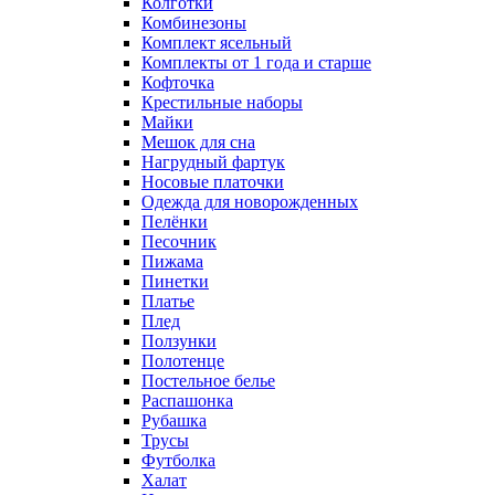
Колготки
Комбинезоны
Комплект ясельный
Комплекты от 1 года и старше
Кофточка
Крестильные наборы
Майки
Мешок для сна
Нагрудный фартук
Носовые платочки
Одежда для новорожденных
Пелёнки
Песочник
Пижама
Пинетки
Платье
Плед
Ползунки
Полотенце
Постельное белье
Распашонка
Рубашка
Трусы
Футболка
Халат