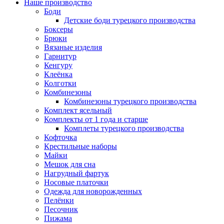
Наше производство
Боди
Детские боди турецкого производства
Боксеры
Брюки
Вязаные изделия
Гарнитур
Кенгуру
Клеёнка
Колготки
Комбинезоны
Комбинезоны турецкого производства
Комплект ясельный
Комплекты от 1 года и старше
Комплеты турецкого производства
Кофточка
Крестильные наборы
Майки
Мешок для сна
Нагрудный фартук
Носовые платочки
Одежда для новорожденных
Пелёнки
Песочник
Пижама