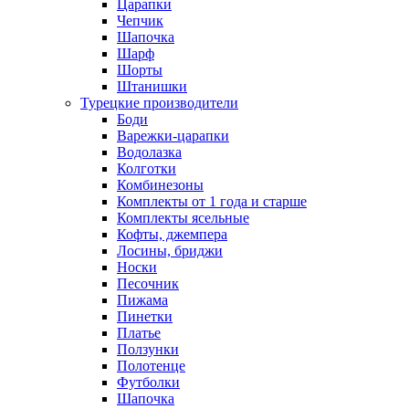
Царапки
Чепчик
Шапочка
Шарф
Шорты
Штанишки
Турецкие производители
Боди
Варежки-царапки
Водолазка
Колготки
Комбинезоны
Комплекты от 1 года и старше
Комплекты ясельные
Кофты, джемпера
Лосины, бриджи
Носки
Песочник
Пижама
Пинетки
Платье
Ползунки
Полотенце
Футболки
Шапочка