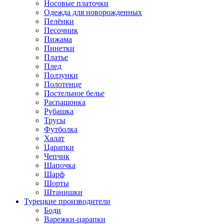
Носовые платочки
Одежда для новорожденных
Пелёнки
Песочник
Пижама
Пинетки
Платье
Плед
Ползунки
Полотенце
Постельное белье
Распашонка
Рубашка
Трусы
Футболка
Халат
Царапки
Чепчик
Шапочка
Шарф
Шорты
Штанишки
Турецкие производители
Боди
Варежки-царапки