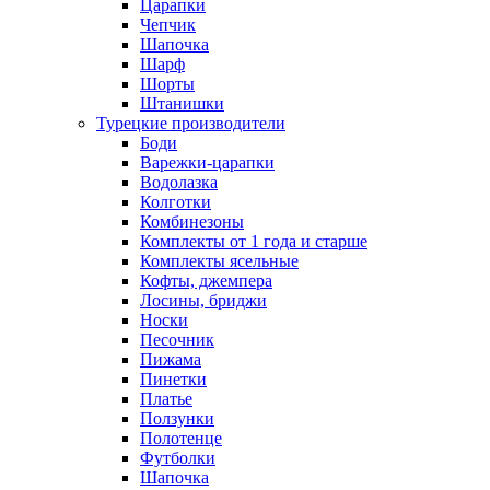
Царапки
Чепчик
Шапочка
Шарф
Шорты
Штанишки
Турецкие производители
Боди
Варежки-царапки
Водолазка
Колготки
Комбинезоны
Комплекты от 1 года и старше
Комплекты ясельные
Кофты, джемпера
Лосины, бриджи
Носки
Песочник
Пижама
Пинетки
Платье
Ползунки
Полотенце
Футболки
Шапочка