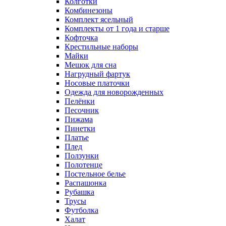
Колготки
Комбинезоны
Комплект ясельный
Комплекты от 1 года и старше
Кофточка
Крестильные наборы
Майки
Мешок для сна
Нагрудный фартук
Носовые платочки
Одежда для новорожденных
Пелёнки
Песочник
Пижама
Пинетки
Платье
Плед
Ползунки
Полотенце
Постельное белье
Распашонка
Рубашка
Трусы
Футболка
Халат