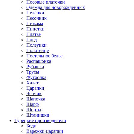
Носовые платочки
Одежда для новорожденных
Пелёнки
Песочник
Пижама
Пинетки
Платье
Плед
Ползунки
Полотенце
Постельное белье
Распашонка
Рубашка
Трусы
Футболка
Халат
Царапки
Чепчик
Шапочка
Шарф
Шорты
Штанишки
Турецкие производители
Боди
Варежки-царапки