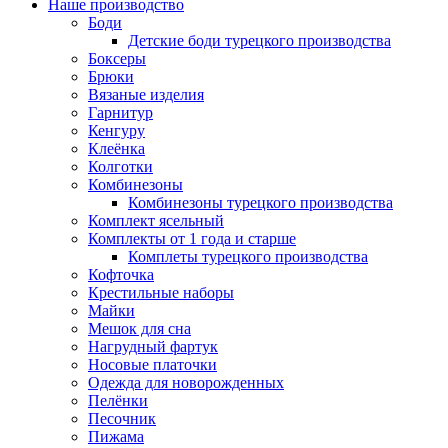
Наше производство
Боди
Детские боди турецкого производства
Боксеры
Брюки
Вязаные изделия
Гарнитур
Кенгуру
Клеёнка
Колготки
Комбинезоны
Комбинезоны турецкого производства
Комплект ясельный
Комплекты от 1 года и старше
Комплеты турецкого производства
Кофточка
Крестильные наборы
Майки
Мешок для сна
Нагрудный фартук
Носовые платочки
Одежда для новорожденных
Пелёнки
Песочник
Пижама