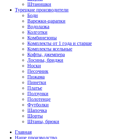
Штанишки
Турецкие производители
Боди
Варежки-царапки
Водолазка
Колготки
Комбинезоны
Комплекты от 1 года и старше
Комплекты ясельные
Кофты, джемпера
Лосины, бриджи
Носки
Песочник
Пижама
Пинетки
Платье
Ползунки
Полотенце
Футболки
Шапочка
Шорты
Штаны, брюки
Главная
Наше производство