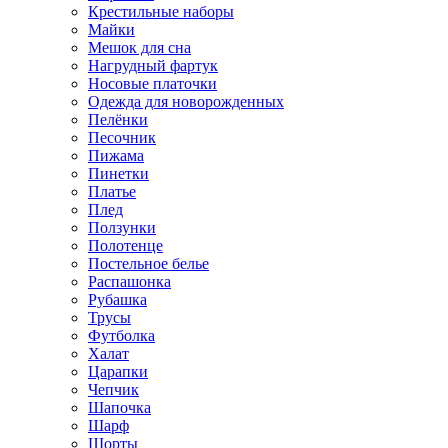
Крестильные наборы
Майки
Мешок для сна
Нагрудный фартук
Носовые платочки
Одежда для новорожденных
Пелёнки
Песочник
Пижама
Пинетки
Платье
Плед
Ползунки
Полотенце
Постельное белье
Распашонка
Рубашка
Трусы
Футболка
Халат
Царапки
Чепчик
Шапочка
Шарф
Шорты