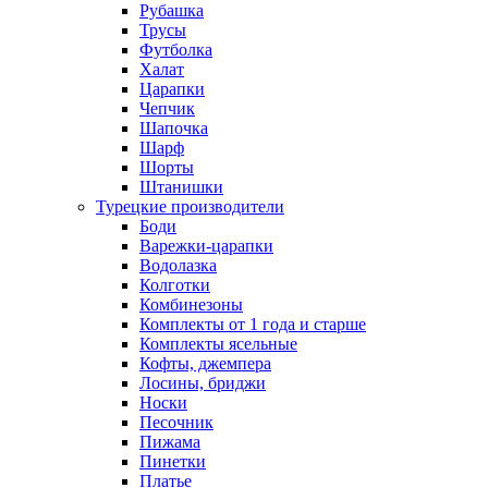
Рубашка
Трусы
Футболка
Халат
Царапки
Чепчик
Шапочка
Шарф
Шорты
Штанишки
Турецкие производители
Боди
Варежки-царапки
Водолазка
Колготки
Комбинезоны
Комплекты от 1 года и старше
Комплекты ясельные
Кофты, джемпера
Лосины, бриджи
Носки
Песочник
Пижама
Пинетки
Платье