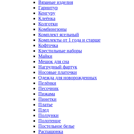
Вязаные изделия
Гарнитур
Кенгуру
Клеёнка
Колготки
Комбинезоны
Комплект ясельный
Комплекты от 1 года и старше
Кофточка
Крестильные наборы
Майки
Мешок для сна
Нагрудный фартук
Носовые платочки
Одежда для новорожденных
Пелёнки
Песочник
Пижама
Пинетки
Платье
Плед
Ползунки
Полотенце
Постельное белье
Распашонка