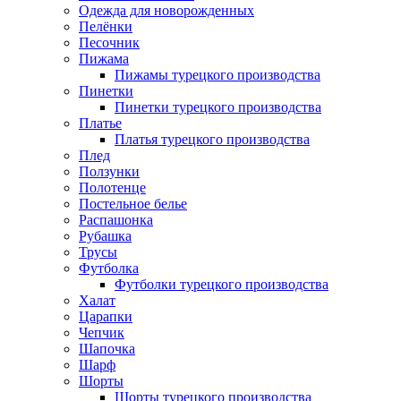
Одежда для новорожденных
Пелёнки
Песочник
Пижама
Пижамы турецкого производства
Пинетки
Пинетки турецкого производства
Платье
Платья турецкого производства
Плед
Ползунки
Полотенце
Постельное белье
Распашонка
Рубашка
Трусы
Футболка
Футболки турецкого производства
Халат
Царапки
Чепчик
Шапочка
Шарф
Шорты
Шорты турецкого производства