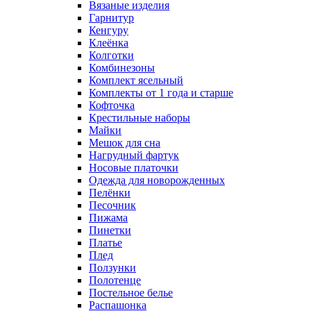
Вязаные изделия
Гарнитур
Кенгуру
Клеёнка
Колготки
Комбинезоны
Комплект ясельный
Комплекты от 1 года и старше
Кофточка
Крестильные наборы
Майки
Мешок для сна
Нагрудный фартук
Носовые платочки
Одежда для новорожденных
Пелёнки
Песочник
Пижама
Пинетки
Платье
Плед
Ползунки
Полотенце
Постельное белье
Распашонка