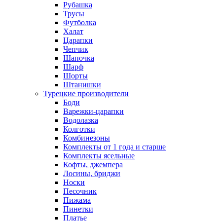
Рубашка
Трусы
Футболка
Халат
Царапки
Чепчик
Шапочка
Шарф
Шорты
Штанишки
Турецкие производители
Боди
Варежки-царапки
Водолазка
Колготки
Комбинезоны
Комплекты от 1 года и старше
Комплекты ясельные
Кофты, джемпера
Лосины, бриджи
Носки
Песочник
Пижама
Пинетки
Платье