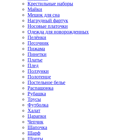
Крестильные наборы
Майки
Мешок для сна
Нагрудный фартук
Носовые платочки
Одежда для новорожденных
Пелёнки
Песочник
Пижама
Пинетки
Платье
Плед
Ползунки
Полотенце
Постельное белье
Распашонка
Рубашка
Трусы
Футболка
Халат
Царапки
Чепчик
Шапочка
Шарф
Шорты