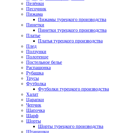
Пелёнки
Песочник
Пижама
Пижамы турецкого производства
Пинетки
Пинетки турецкого производства
Платье
Платья турецкого производства
Плед
Ползунки
Полотенце
Постельное белье
Распашонка
Рубашка
Трусы
Футболка
Футболки турецкого производства
Халат
Царапки
Чепчик
Шапочка
Шарф
Шорты
Шорты турецкого производства
Штанишки