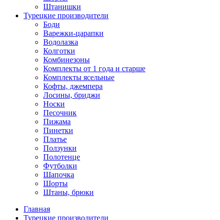
Штанишки
Турецкие производители
Боди
Варежки-царапки
Водолазка
Колготки
Комбинезоны
Комплекты от 1 года и старше
Комплекты ясельные
Кофты, джемпера
Лосины, бриджи
Носки
Песочник
Пижама
Пинетки
Платье
Ползунки
Полотенце
Футболки
Шапочка
Шорты
Штаны, брюки
Главная
Турецкие производители