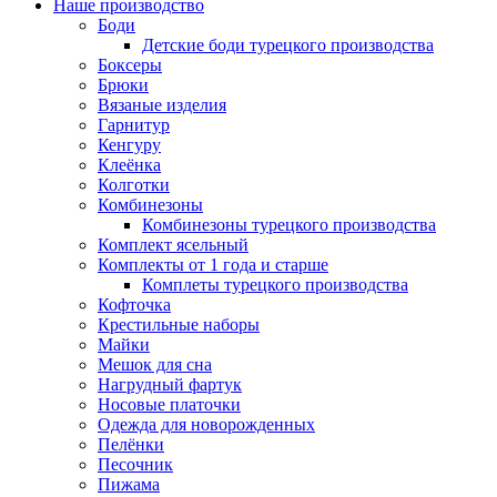
Наше производство
Боди
Детские боди турецкого производства
Боксеры
Брюки
Вязаные изделия
Гарнитур
Кенгуру
Клеёнка
Колготки
Комбинезоны
Комбинезоны турецкого производства
Комплект ясельный
Комплекты от 1 года и старше
Комплеты турецкого производства
Кофточка
Крестильные наборы
Майки
Мешок для сна
Нагрудный фартук
Носовые платочки
Одежда для новорожденных
Пелёнки
Песочник
Пижама