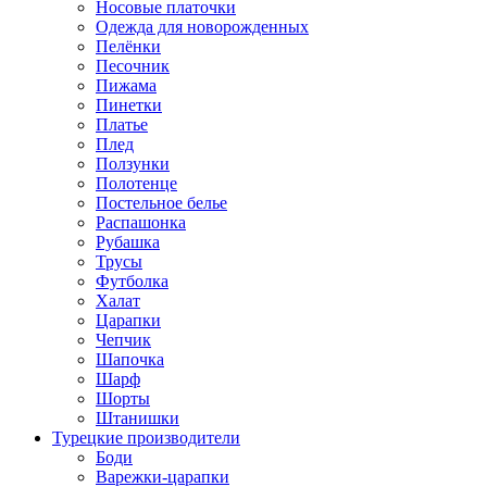
Носовые платочки
Одежда для новорожденных
Пелёнки
Песочник
Пижама
Пинетки
Платье
Плед
Ползунки
Полотенце
Постельное белье
Распашонка
Рубашка
Трусы
Футболка
Халат
Царапки
Чепчик
Шапочка
Шарф
Шорты
Штанишки
Турецкие производители
Боди
Варежки-царапки