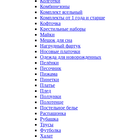
Колготки
Комбинезоны
Комплект ясельный
Комплекты от 1 года и старше
Кофточка
Крестильные наборы
Майки
Мешок для сна
Нагрудный фартук
Носовые платочки
Одежда для новорожденных
Пелёнки
Песочник
Пижама
Пинетки
Платье
Плед
Ползунки
Полотенце
Постельное белье
Распашонка
Рубашка
Трусы
Футболка
Халат