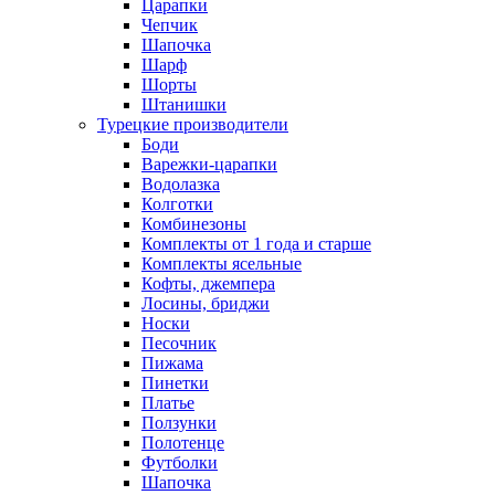
Царапки
Чепчик
Шапочка
Шарф
Шорты
Штанишки
Турецкие производители
Боди
Варежки-царапки
Водолазка
Колготки
Комбинезоны
Комплекты от 1 года и старше
Комплекты ясельные
Кофты, джемпера
Лосины, бриджи
Носки
Песочник
Пижама
Пинетки
Платье
Ползунки
Полотенце
Футболки
Шапочка