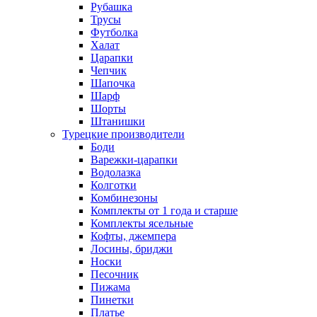
Рубашка
Трусы
Футболка
Халат
Царапки
Чепчик
Шапочка
Шарф
Шорты
Штанишки
Турецкие производители
Боди
Варежки-царапки
Водолазка
Колготки
Комбинезоны
Комплекты от 1 года и старше
Комплекты ясельные
Кофты, джемпера
Лосины, бриджи
Носки
Песочник
Пижама
Пинетки
Платье