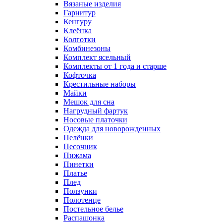
Вязаные изделия
Гарнитур
Кенгуру
Клеёнка
Колготки
Комбинезоны
Комплект ясельный
Комплекты от 1 года и старше
Кофточка
Крестильные наборы
Майки
Мешок для сна
Нагрудный фартук
Носовые платочки
Одежда для новорожденных
Пелёнки
Песочник
Пижама
Пинетки
Платье
Плед
Ползунки
Полотенце
Постельное белье
Распашонка