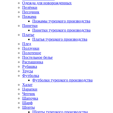
Одежда для новорожденных
Пелёнки
Песочник
Пижама
Пижамы турецкого производства
Пинетки
Пинетки турецкого производства
Платье
Платья турецкого производства
Плед
Ползунки
Полотенце
Постельное белье
Распашонка
Рубашка
Трусы
Футболка
Футболки турецкого производства
Халат
Царапки
Чепчик
Шапочка
Шарф
Шорты
Шорты турецкого производства