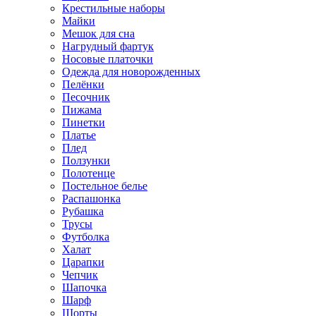
Крестильные наборы
Майки
Мешок для сна
Нагрудный фартук
Носовые платочки
Одежда для новорожденных
Пелёнки
Песочник
Пижама
Пинетки
Платье
Плед
Ползунки
Полотенце
Постельное белье
Распашонка
Рубашка
Трусы
Футболка
Халат
Царапки
Чепчик
Шапочка
Шарф
Шорты