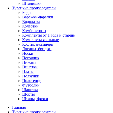
Штанишки
Турецкие производители
Боди
Варежки-царапки
Водолазка
Колготки
Комбинезоны
Комплекты от 1 года и старше
Комплекты ясельные
Кофты, джемпера
Лосины, бриджи
Носки
Песочник
Пижама
Пинетки
Платье
Ползунки
Полотенце
Футболки
Шапочка
Шорты
Штаны, брюки
Главная
Турецкие производители